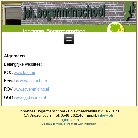
Algemeen
Belangrijke websites:
KOC
www.koc.nu
Berseba
www.berseba.nl
ROV
www.rovereniging.nl
GGD
www.ggdtwente.nl
Johannes Bogermanschool - Bouwmeesterstraat 43a - 7671
CA Vriezenveen - Tel. 0546-562146 - Email:
info@joh-
bogerman.nl
Joomla template
created with Artisteer.